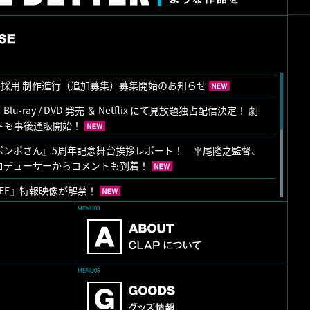
 新卒採用 制作進行（追加募集）募集開始のお知らせ
u-ray / DVD 発売 ＆ Netflix にて見放題独占配信決定！ 劇
トも事後通販開始！
ポンポさん』5周年記念舞台挨拶レポート！ 平尾隆之監督、
ロデューサーからコメントも到着！
CHEF』特報映像が解禁！
MENU03
新卒採用 動画職 募集開始のお知らせ
CHEF』ティザービジュアルが公開！
 CHEF』「アヌシー・アニメーションショーケース」プレゼンテ
MENU05
平尾隆之監督、松尾亮一郎プロデューサー 登壇！
・演出助手へのインタビュー