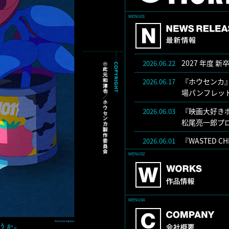
MENU01
2027 年度
2026.06.22
『ホウセンカ』Bl
2026.06.17
場パンフレッ
『映画大好き
2026.06.03
松尾亮一郎プ
『WASTED 
2026.06.01
MENU02
2027 年度 
2026.05.20
『WASTED 
2026.05.18
『WASTED
2026.05.18
MENU04
ーションにて
アニメーター
2026.05.08