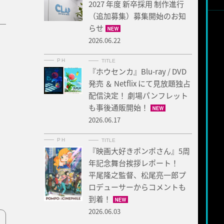
2027 年度 新卒採用 制作進行
（追加募集）募集開始のお知
らせ
2026.06.22
PH
TITLE
『ホウセンカ』Blu-ray / DVD
発売 ＆ Netflix にて見放題独占
配信決定！ 劇場パンフレット
も事後通販開始！
2026.06.17
PH
TITLE
『映画大好きポンポさん』5周
年記念舞台挨拶レポート！
平尾隆之監督、松尾亮一郎プ
ロデューサーからコメントも
到着！
2026.06.03