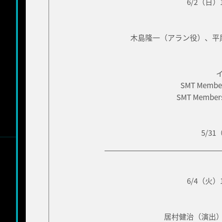
6/2（日
木島隆一（アラン役）、平
SMT Memb
SMT Memb
5/3
6/4（火
居村健治（演出