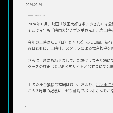
2024.05.24
ARTICLE
2024 年 6 月、映画『映画大好きポンポさん』は公
そこで今年も『映画大好きポンポさん』記念上映
今年の上映は 6/2（日）と 4（火）の 2 日間、
両日ともに、上映後、スタッフによる舞台挨拶を
さらに上映にあわせまして、劇場グッズ売り場に
グッズの詳細は CLAP 公式サイトと公式 X にて
上映 & 舞台挨拶の詳細は以下、および、
ポンポさ
この 3 周年の記念に、ぜひ劇場でポンポさんをお