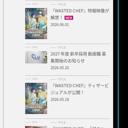
PH
TITLE
『WASTED CHEF』特報映像が
解禁！
2026.06.01
PH
TITLE
2027 年度 新卒採用 動画職 募
集開始のお知らせ
2026.05.20
PH
TITLE
『WASTED CHEF』ティザービ
ジュアルが公開！
2026.05.18
PH
TITLE