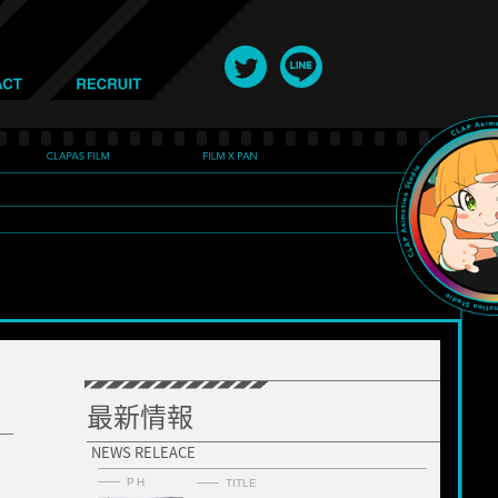
最新情報
NEWS RELEACE
PH
TITLE