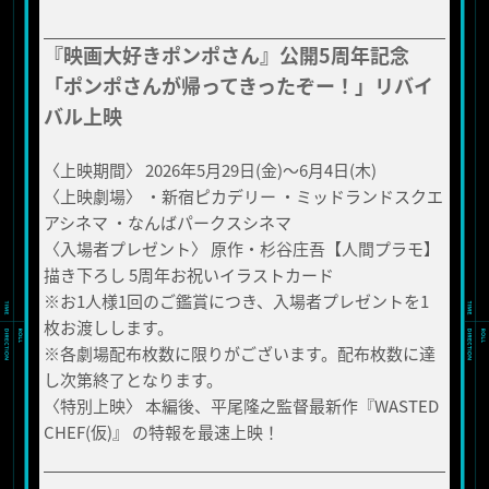
『映画大好きポンポさん』公開5周年記念
「ポンポさんが帰ってきったぞー！」リバイ
バル上映
〈上映期間〉 2026年5月29日(金)〜6月4日(木)
〈上映劇場〉 ・新宿ピカデリー ・ミッドランドスクエ
アシネマ ・なんばパークスシネマ
〈入場者プレゼント〉 原作・杉谷庄吾【人間プラモ】
描き下ろし 5周年お祝いイラストカード
※お1人様1回のご鑑賞につき、入場者プレゼントを1
枚お渡しします。
※各劇場配布枚数に限りがございます。配布枚数に達
し次第終了となります。
〈特別上映〉 本編後、平尾隆之監督最新作『WASTED
CHEF(仮)』 の特報を最速上映！