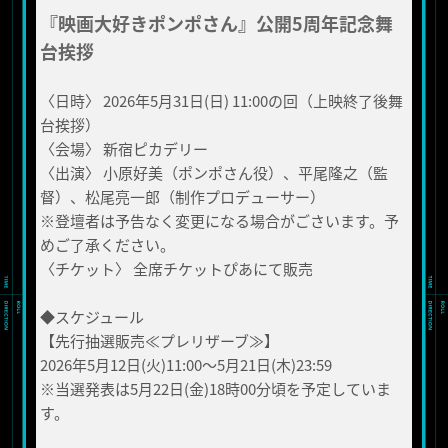
『映画大好きポンポさん』公開5周年記念舞
台挨拶
〈日時〉 2026年5月31日(日) 11:00の回（上映終了後舞
台挨拶）
〈会場〉 新宿ピカデリー
〈出演〉 小原好美（ポンポさん役）、平尾隆之（監
督）、松尾亮一郎（制作プロデューサー）
※登壇者は予告なく変更になる場合がごさいます。予
めご了承ください。
〈チケット〉 全席チケットぴあにて販売
◆スケジュール
【先行抽選販売≪プレリザーブ≫】
2026年5月12日(火)11:00～5月21日(木)23:59
※当選発表は5月22日(金)18時00分頃を予定していま
す。