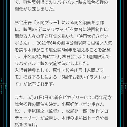
て、東名阪劇場でのリバイバル上映＆舞台挨拶の
開催が決定しました。
杉谷庄吾【人間プラモ】による同名漫画を原作
に、映画の街“ニャリウッド”を舞台に映画制作に
関わる人々の愛と狂気を描いた『映画大好きポン
ポさん』。 2021年6月の劇場公開以降も根強い人気
を誇る本作がこの度公開5周年を迎えることを記念
し、東名阪3劇場にて5月29日(金)より1週間限定で
リバイバル上映の実施が決定しました。
入場者特典として、原作・杉谷庄吾【人間プラ
モ】描き下ろしによる「5周年お祝いイラストカー
ド」が配布されます。
また、5月31日(日)に新宿ピカデリーにて5周年記念
舞台挨拶の開催も決定。小原好美（ポンポさん
役）、平尾隆之（監督）、松尾亮一郎（制作プロ
デューサー）が登壇し、本作の思い出トークや裏
話をお届け。