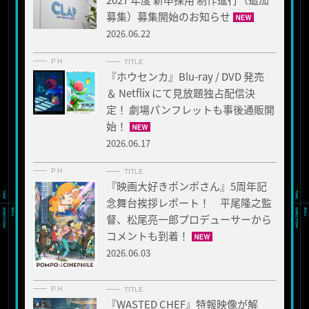
募集）募集開始のお知らせ
2026.06.22
PH
TITLE
『ホウセンカ』Blu-ray / DVD 発売
＆ Netflix にて見放題独占配信決
定！ 劇場パンフレットも事後通販開
始！
2026.06.17
PH
TITLE
『映画大好きポンポさん』5周年記
念舞台挨拶レポート！ 平尾隆之監
督、松尾亮一郎プロデューサーから
コメントも到着！
2026.06.03
PH
TITLE
『WASTED CHEF』特報映像が解