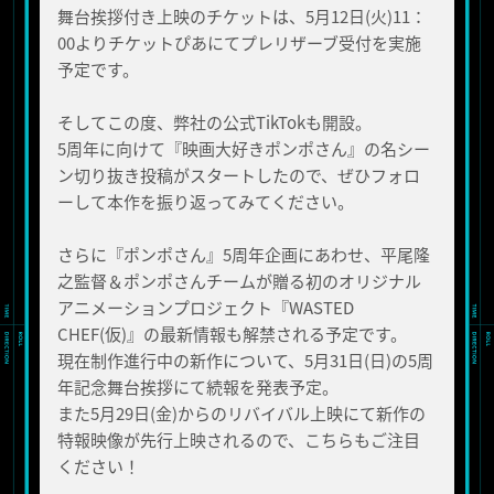
舞台挨拶付き上映のチケットは、5月12日(火)11：
00よりチケットぴあにてプレリザーブ受付を実施
予定です。
そしてこの度、弊社の公式TikTokも開設。
5周年に向けて『映画大好きポンポさん』の名シー
ン切り抜き投稿がスタートしたので、ぜひフォロ
ーして本作を振り返ってみてください。
さらに『ポンポさん』5周年企画にあわせ、平尾隆
之監督＆ポンポさんチームが贈る初のオリジナル
アニメーションプロジェクト『WASTED
CHEF(仮)』の最新情報も解禁される予定です。
現在制作進行中の新作について、5月31日(日)の5周
年記念舞台挨拶にて続報を発表予定。
また5月29日(金)からのリバイバル上映にて新作の
特報映像が先行上映されるので、こちらもご注目
ください！