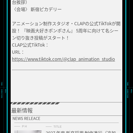
台挨拶）
〈会場〉 新宿ピカデリー
アニメーション制作スタジオ・CLAPの公式TikTokが開
設！ 『映画大好きポンポさん』 5周年に向けて名シー
ン切り抜き投稿がスタート！
CLAP公式TikTok：
URL：
https://www.tiktok.com/@clap_animation_studio
最新情報
NEWS RELEACE
PH
TITLE
2027 年度 新卒採用 制作進行（追加